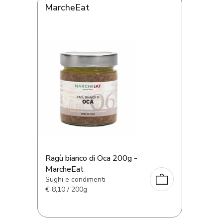
MarcheEat
Ragù bianco di Oca 200g -
MarcheEat
Sughi e condimenti
€
8,10 / 200g