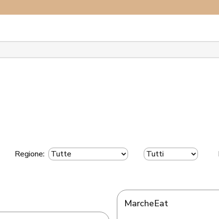
plora il network
Regione:
MarcheEat