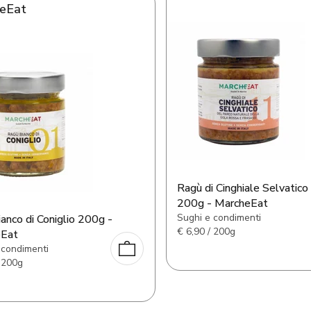
eEat
Ragù di Cinghiale Selvatico
200g - MarcheEat
Sughi e condimenti
anco di Coniglio 200g -
€
6,90 / 200g
eEat
 condimenti
 200g