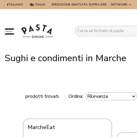
ITALIANO
ITALIA
SPEDIZIONE GRATUITA SOPRA €99
NETWORK
Es
Sughi e condimenti in Marche
prodotti trovati
Ordina:
MarcheEat