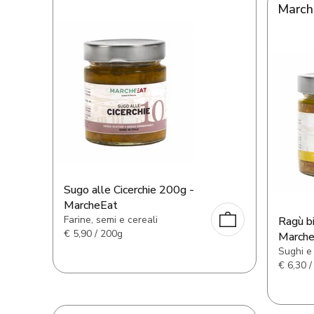
March
Sugo alle Cicerchie 200g -
MarcheEat
Farine, semi e cereali
Ragù bi
€
5,90 / 200g
March
Sughi e
€
6,30 /