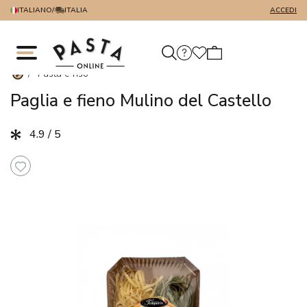
ITALIANO
/
ITALIA
ACCEDI
/
Pasta e riso
Paglia e fieno Mulino del Castello
4.9 / 5