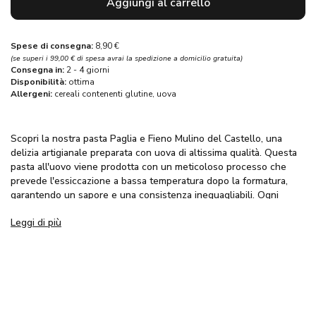
Aggiungi al carrello
Spese di consegna:
8,90 €
(se superi i 99,00 € di spesa avrai la spedizione a domicilio gratuita)
Consegna in:
2 - 4 giorni
Disponibilità:
ottima
Allergeni:
cereali contenenti glutine,
uova
Scopri la nostra pasta Paglia e Fieno Mulino del Castello, una
delizia artigianale preparata con uova di altissima qualità. Questa
pasta all'uovo viene prodotta con un meticoloso processo che
prevede l'essiccazione a bassa temperatura dopo la formatura,
garantendo un sapore e una consistenza ineguagliabili. Ogni
confezione racchiude la tradizione e la passione per la pasta,
Leggi di più
perfetta per deliziare le tue ricette. Acquista la tua pasta preferita
www.pasta-online.it
su
e porta un pezzo d'Italia sulla tua
tavola!