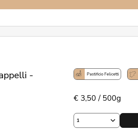
plora il network
ppelli -
Pastificio Felicetti
€
3,50 / 500g