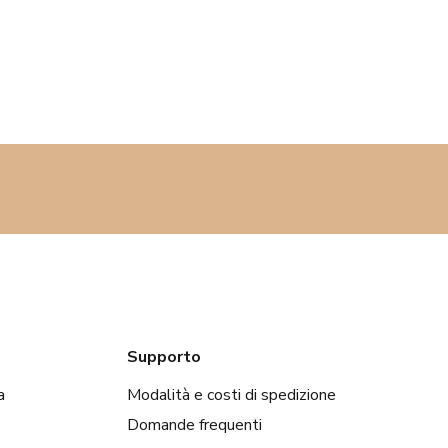
qualità
, facilmente digeribili,
sana. Inoltre, presenta una bass
cerca una pasta gustosa senza il
questa avventura di sapori aute
pasta e la tradizione gastronomi
Supporto
a
Modalità e costi di spedizione
Domande frequenti