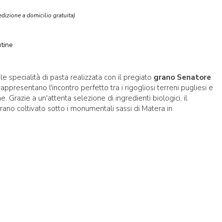
edizione a domicilio gratuita)
utine
bile specialità di pasta realizzata con il pregiato
grano Senatore
i rappresentano l'incontro perfetto tra i rigogliosi terreni pugliesi e
ne. Grazie a un'attenta selezione di ingredienti biologici, il
 grano coltivato sotto i monumentali sassi di Matera in
one: il Grano Senatore Cappelli
rietà storica, il cui nome rende omaggio al senatore abruzzese
e delle riforme agricole nel sud Italia nei primi decenni del '900.
etista
Nazareno Strampelli
, Cappelli mise a disposizione
 dando vita a questo grano eccezionale, noto per la sua
iore, che può essere coltivato esclusivamente in modo biologico.
no Senatore Cappelli, spicca l’alto contenuto di
proteine di