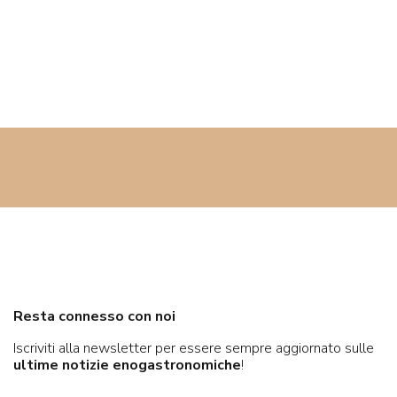
 e le proprietà
antiossidanti
che lo rendono ideale per una dieta
a sensibilità al glutine, il che lo rende un'ottima opzione per chi
 timore di problematiche legate alla celiachia. Unitevi a noi in
ntici con gli Spiralotti: una scelta consapevole per chi ama la
ca italiana!
Resta connesso con noi
Iscriviti alla newsletter per essere sempre aggiornato sulle
ultime notizie enogastronomiche
!