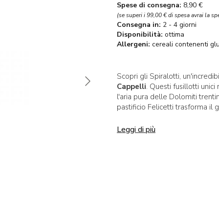
Spese di consegna:
8,90 €
(se superi i 99,00 € di spesa avrai la sp
Consegna in:
2 - 4 giorni
Disponibilità:
ottima
Allergeni:
cereali contenenti gl
Scopri gli Spiralotti, un'incredi
Cappelli
. Questi fusillotti unic
l'aria pura delle Dolomiti trenti
pastificio Felicetti trasforma il
prelibatezze indimenticabili.
Leggi di più
Un tesoro della tradizi
Il grano duro Cappelli è una va
Raffaele Cappelli
, un pionier
Sostenitore del lavoro del gen
terreni per la sperimentazione,
adattabilità e la qualità super
Tra i numerosi vantaggi del gra