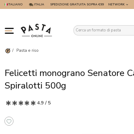
ITALIANO
ITALIA
SPEDIZIONE GRATUITA SOPRA €99
NETWORK
Es
/
Pasta e riso
Felicetti monograno Senatore Ca
Spiralotti 500g
4.9 / 5