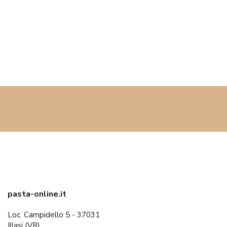
superiori rispetto al riso tradizionale, e selenio. Se sei
appassionato di cucina e salute, questo riso non può mancare
nella tua dispensa!
pasta-online.it
Loc. Campidello 5 - 37031
Illasi (VR)