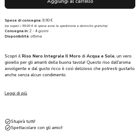
Aggiungi al carrello
Spese di consegna:
8,90 €
(se superi i 99,00 € di spesa avrai la spedizione a domicilio gratuita)
Consegna in:
2 - 4 giorni
Disponibilità:
ottima
Scopri il
Riso Nero Integrale Il Moro
di
Acqua e Sole
, un vero
gioiello per gli amanti della buona tavola! Questo riso dall'aroma
avvolgente e dal gusto ricco è così delizioso che potresti gustarlo
anche senza alcun condimento.
Il suo alto valore nutrizionale lo rende una scelta eccellente: con
Leggi di più
un
basso indice glicemico
, è ideale per chi cerca di mantenere
un'alimentazione equilibrata. Inoltre, contiene un
pigmento
naturale
noto per le sue proprietà anti-invecchiamento.
Essendo un cereale integrale, il Riso Nero è ricco di
amido
e
Stupirà tutti!
fibre
e contiene una quantità ridotta di acidi grassi e proteine. Ma
Spettacolare con gli amici!
non finisce qui! È anche un'ottima fonte di
vitamine del gruppo
B
e di minerali preziosi, tra cui il ferro, con livelli quattro volte