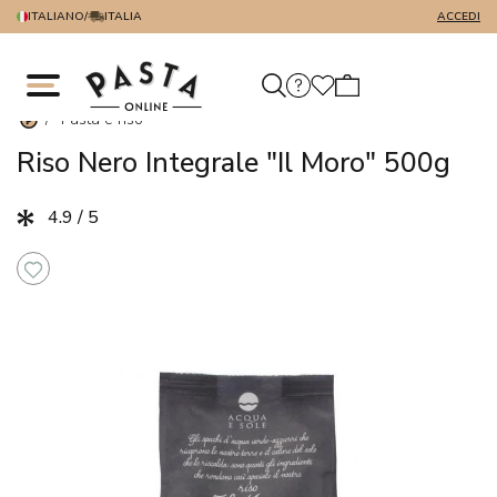
ITALIANO
/
ITALIA
ACCEDI
/
Pasta e riso
Riso Nero Integrale "Il Moro" 500g
4.9 / 5