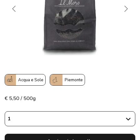
Acqua e Sole
Piemonte
€
5,50 / 500g