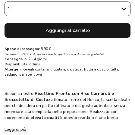
Aggiungi al carrello
Spese di consegna:
8,90 €
(se superi i 99,00 € di spesa avrai la spedizione a domicilio gratuita)
Consegna in:
2 - 4 giorni
Disponibilità:
ottima
Allergeni:
cereali contenenti glutine,
crostacei,
frutta a guscio,
latte,
sedano,
senape,
uova
Scopri il nostro
Risottino Pronto con Riso Carnaroli e
Broccoletto di Custoza
firmato Terre del Bosco, la scelta ideale
per chi desidera un piatto raffinato e dal gusto autentico, senza
rinunciare alla semplicità nella preparazione. Realizzato con
ingredienti di
elevata qualità
, questo risottino è una bontà
pronta in pochi minuti, perfetta per ogni occasione.
Leggi di più
La ricetta del
risotto con Broccoletto di Custoza
racchiude un