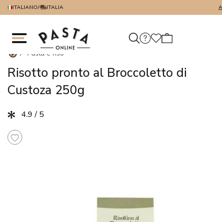
ITALIANO
/
ITALIA
A
/
Pasta e riso
Risotto pronto al Broccoletto di
Custoza 250g
4.9 / 5