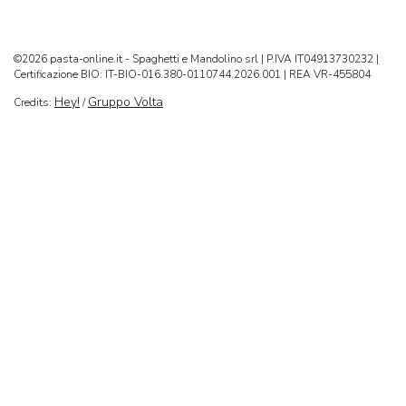
©2026 pasta-online.it - Spaghetti e Mandolino srl | P.IVA IT04913730232 |
Certificazione BIO: IT-BIO-016.380-0110744.2026.001 | REA VR-455804
Hey!
Gruppo Volta
Credits:
/