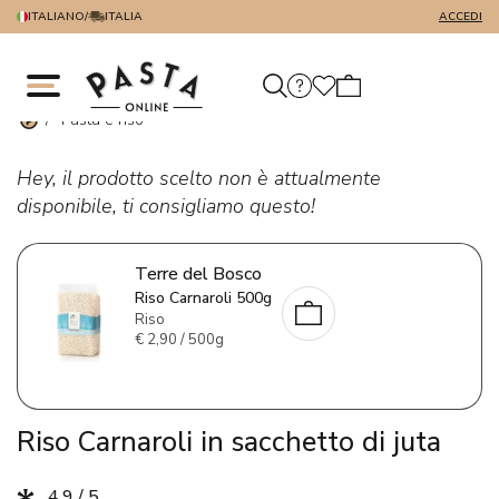
ITALIANO
/
ITALIA
ACCEDI
/
Pasta e riso
Hey, il prodotto scelto non è attualmente
disponibile, ti consigliamo questo!
Terre del Bosco
Riso Carnaroli 500g
Riso
€
2,90 / 500g
Riso Carnaroli in sacchetto di juta
4.9 / 5