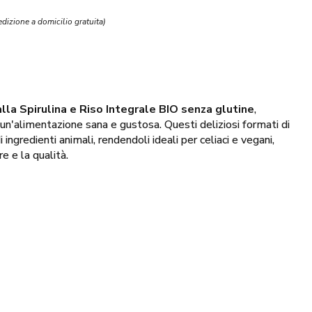
edizione a domicilio gratuita)
lla Spirulina e Riso Integrale BIO senza glutine
,
 un'alimentazione sana e gustosa. Questi deliziosi formati di
ingredienti animali, rendendoli ideali per celiaci e vegani,
 e la qualità.
cellenza, supporta il sistema immunitario grazie al suo
ine vegetali
e preziose
vitamine
come A, B, D, K ed E, che
del sistema nervoso, combattendo la stanchezza e favorendo
tene, acidi grassi essenziali, ferro e oligoelementi, la spirulina
per il nostro organismo. Inoltre, la nostra pasta è essiccata
ura da Pasta Natura, garantendo il mantenimento delle sue
ncipi nutritivi essenziali. Il risultato è una pasta
nutriente
e
le
.