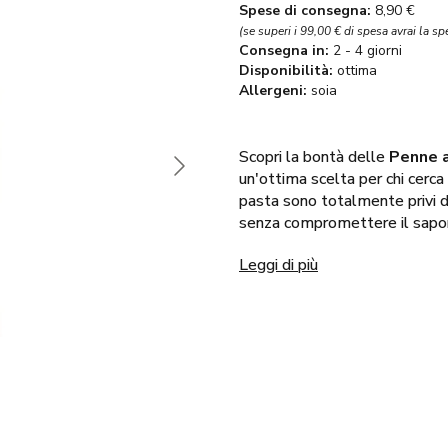
Spese di consegna:
8,90 €
(se superi i 99,00 € di spesa avrai la sp
Consegna in:
2 - 4 giorni
Disponibilità:
ottima
Allergeni:
soia
Scopri la bontà delle
Penne a
un'ottima scelta per chi cerca
pasta sono totalmente privi di 
senza compromettere il sapore
Leggi di più
La spirulina, superfood per ec
apporto eccezionale di
prote
contribuiscono al benessere 
il buonumore. Ricca di betacaro
è un vero e proprio toccasana 
lentamente a bassa temperat
qualità organolettiche e dei pri
sorprendentemente
digeribi