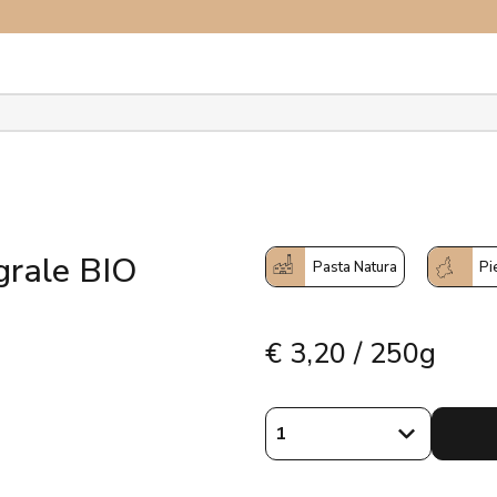
plora il network
egrale BIO
Pasta Natura
Pi
€
3,20 / 250g