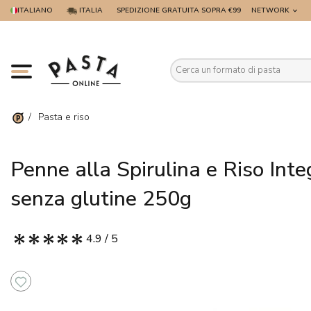
ITALIANO
ITALIA
SPEDIZIONE GRATUITA SOPRA €99
NETWORK
Es
/
Pasta e riso
Penne alla Spirulina e Riso Int
senza glutine 250g
4.9 / 5