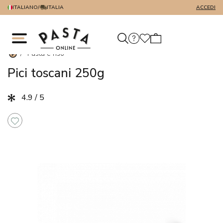
ITALIANO
/
ITALIA
ACCEDI
/
Pasta e riso
Pici toscani 250g
4.9 / 5