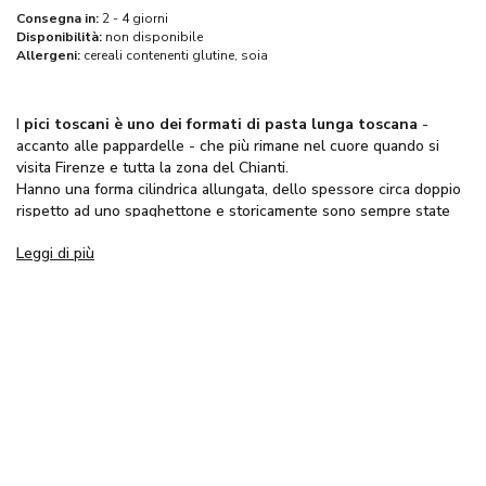
Consegna in:
2 - 4 giorni
Disponibilità:
non disponibile
Allergeni:
cereali contenenti glutine,
soia
I
pici toscani è uno dei formati di pasta lunga toscana
-
accanto alle pappardelle - che più rimane nel cuore quando si
visita Firenze e tutta la zona del Chianti.
Hanno una forma cilindrica allungata, dello spessore circa doppio
rispetto ad uno spaghettone e storicamente sono sempre state
raccolte in "nidi".
Leggi di più