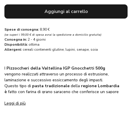
Aggiungi al carrello
Spese di consegna:
8,90 €
(se superi i 99,00 € di spesa avrai la spedizione a domicilio gratuita)
Consegna in:
2 - 4 giorni
Disponibilità:
ottima
Allergeni:
cereali contenenti glutine,
lupini,
senape,
soia
I
Pizzoccheri della Valtellina IGP Gnocchetti 500g
vengono realizzati attraverso un processo di estrusione,
laminazione e successivo essiccamento degli impasti.
Questo tipo di
pasta tradizionale
della
regione Lombardia
è
fatto con farina di grano saraceno che conferisce un sapore
unico.
Leggi di più