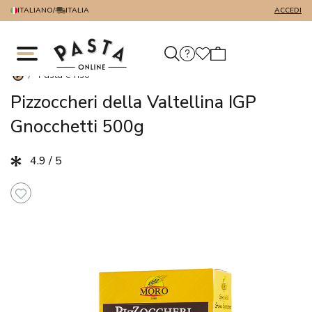
ITALIANO
/
ITALIA
ACCEDI
/
Pasta e riso
Pizzoccheri della Valtellina IGP
Gnocchetti 500g
4.9 / 5