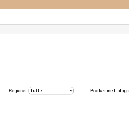
plora il network
Regione:
Produzione biologi