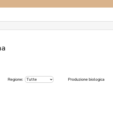
plora il network
na
Regione:
Produzione biologica