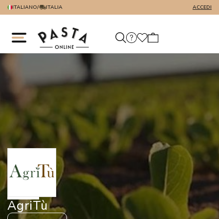
ITALIANO
/
ITALIA
ACCEDI
AgriTù