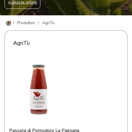
Acquista online
/
Produttori
/
AgriTù
AgriTù
Passata di Pomodoro La Paesana