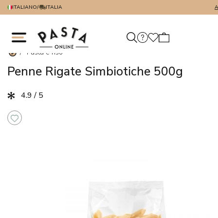
ITALIANO
/
ITALIA
A
/
Pasta e riso
Penne Rigate Simbiotiche 500g
4.9 / 5