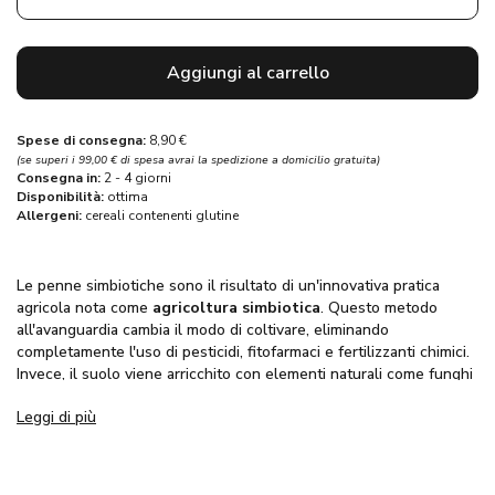
Aggiungi al carrello
Spese di consegna:
8,90 €
(se superi i 99,00 € di spesa avrai la spedizione a domicilio gratuita)
Consegna in:
2 - 4 giorni
Disponibilità:
ottima
Allergeni:
cereali contenenti glutine
Le penne simbiotiche sono il risultato di un'innovativa pratica
agricola nota come
agricoltura simbiotica
. Questo metodo
all'avanguardia cambia il modo di coltivare, eliminando
completamente l'uso di pesticidi, fitofarmaci e fertilizzanti chimici.
Invece, il suolo viene arricchito con elementi naturali come funghi
simbionti, batteri e lieviti.
Leggi di più
Grazie a questo approccio, il microbioma del suolo viene
potenziato, consentendo al grano di assorbire un numero
significativo di nutrienti e microelementi senza l’apporto di